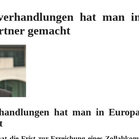
lverhandlungen hat man i
rtner gemacht
rhandlungen hat man in Euro
t
at die Frist zur Erreichung eines Zollabko