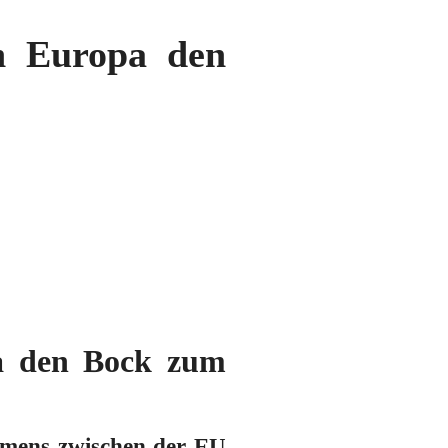
n Europa den
pa den Bock zum
mmens zwischen der EU