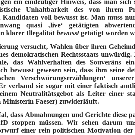
gen ein eindeutiger Hinweis, dass man sich 
ristische Unhaltbarkeit des von ihrem Pr
 Kandidaten voll bewusst ist
. Man muss nun
wang quasi ‚live‘ getätigten abwerten
 klarer Illegalität
bewusst
getätigt worden w
ierung versucht, Wahlen über ihren Geheimd
eines demokratischen Rechtsstaats unwürdig
e, das Wahlverhalten des Souveräns einse
h bewusst gewesen sein, dass ihm seine def
tischen Verschwörungserzählungen‘ unsere
 Er verband sie sogar mit einer faktisch am
inem Neutralitätsgebot als Leiter einer st
 Ministerin Faeser) zuwiderläuft.
 Mal, dass Abmahnungen und Gerichte diese pa
fD stoppen müssen. Wir sehen darum unser
rwurf einer rein politischen Motivation d