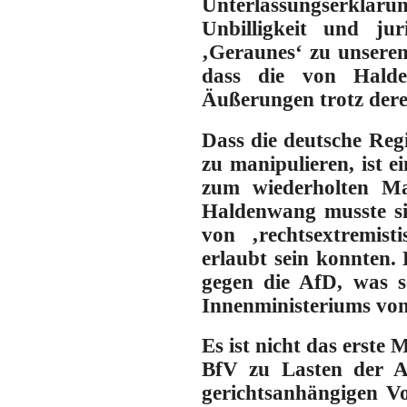
Unterlassungserklärun
Unbilligkeit und ju
‚Geraunes‘ zu unseren
dass die von Halden
Äußerungen trotz deren
Dass die deutsche Reg
zu manipulieren, ist 
zum wiederholten Mal
Haldenwang musste sic
von ‚rechtsextremis
erlaubt sein konnten
.
gegen die AfD, was se
Innenministeriums von
Es ist nicht das erste
BfV zu Lasten der A
gerichtsanhängigen Vo