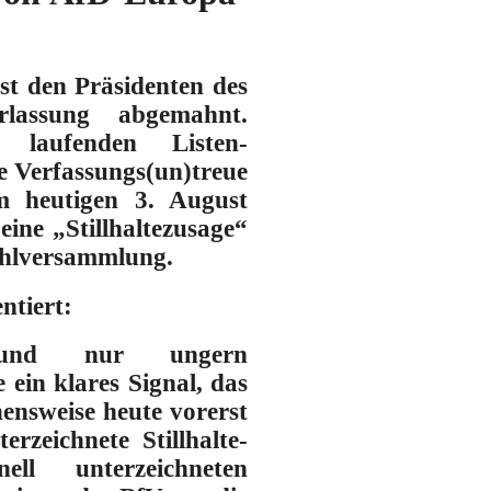
t den Präsidenten des
lassung abgemahnt.
laufenden Listen-
 Verfassungs(un)treue
heutigen 3. August
ine „Stillhaltezusage“
ahlversammlung.
ntiert:
n und nur ungern
 ein klares Signal, das
ensweise heute vorerst
erzeichnete Stillhalte-
ll unterzeichneten