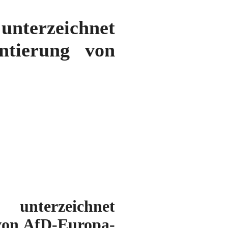
nterzeichnet
entierung von
nterzeichnet
 von AfD-Europa-