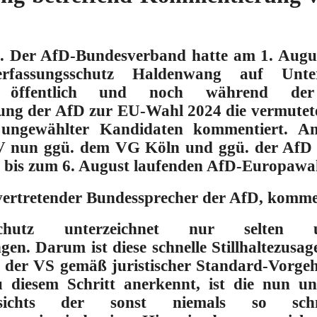
3.
Der AfD-Bundesverband hatte am 1. Augus
rfassungsschutz Haldenwang auf Unter
 öffentlich und noch während der 
ung der AfD zur EU-Wahl 2024 die vermutete
ungewählter Kandidaten kommentiert.
Am 
V nun ggü. dem VG Köln und ggü. der AfD e
h bis zum 6. August laufenden AfD-Europaw
llvertretender Bundessprecher der AfD, komme
sschutz unterzeichnet nur selte
en. Darum ist diese schnelle Stillhaltezusage
der VS gemäß juristischer Standard-Vorgeh
zu diesem Schritt anerkennt,
ist die nun unt
esichts der sonst niemals so schne