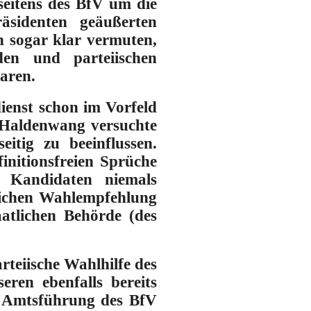
seitens des BfV um die
äsidenten geäußerten
 sogar klar vermuten,
den und parteiischen
aren.
ienst schon im Vorfeld
. Haldenwang versuchte
itig zu beeinflussen.
initionsfreien Sprüche
r Kandidaten niemals
tlichen Wahlempfehlung
aatlichen Behörde (des
rteiische Wahlhilfe des
en ebenfalls bereits
er Amtsführung des BfV