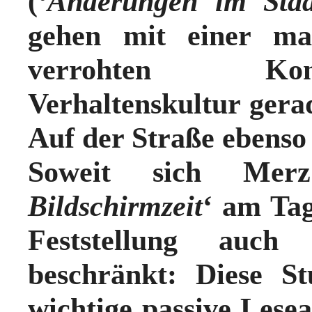
(‘
Änderungen im Stad
gehen mit einer mas
verrohten Kom
Verhaltenskultur gera
Auf der Straße ebenso
Soweit sich Mer
Bildschirmzeit
‘ am Tag
Feststellung auch
beschränkt:
Diese S
wichtige passive Lese