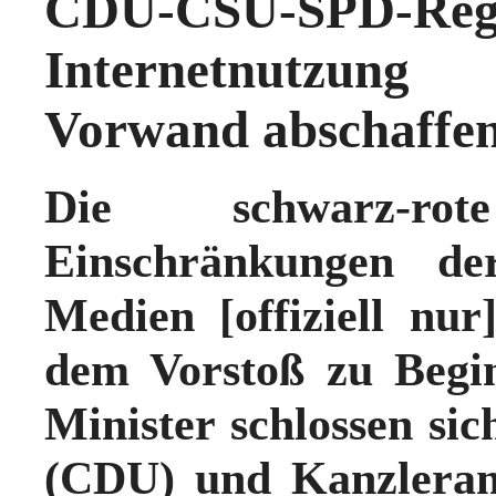
CDU-CSU-SPD-Re
Internetnutzung
Vorwand abschaffe
Die schwarz-ro
Einschränkungen de
Medien [offiziell nu
dem Vorstoß zu Begi
Minister schlossen si
(CDU) und Kanzleram