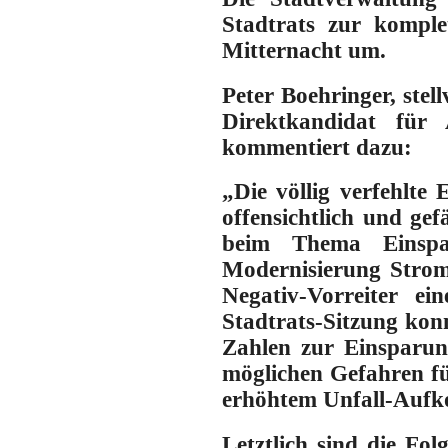
Stadtrats zur komple
Mitternacht um.
Peter Boehringer, ste
Direktkandidat für
kommentiert dazu:
„Die völlig verfehlte
offensichtlich und gef
beim Thema Einspar
Modernisierung Strom
Negativ-Vorreiter e
Stadtrats-Sitzung ko
Zahlen zur Einsparun
möglichen Gefahren fü
erhöhtem Unfall-Aufk
Letztlich sind die Fo