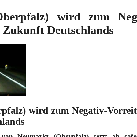
berpfalz) wird zum Negat
n Zukunft Deutschlands
falz) wird zum Negativ-Vorreit
hlands
 von Neumarkt (Oberpfalz) setzt ab sofo