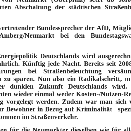
tten Abschaltung der städtischen Straßenb
llvertretender Bundessprecher der AfD, Mitgl
 Amberg/Neumarkt bei den Bundestags
 Energiepolitik Deutschlands wird ausgerech
ährlich. Künftig jede Nacht. Bereits seit 200
ungen bei Straßenbeleuchtung versäum
 zu sparen. Nun also ein Radikalschritt,
iner dunklen Zukunft Deutschlands wird.
nnten wieder einmal weder Kosten-/Nutzen-R
g vorgelegt werden. Zudem war man sich vö
r Bewohner in Bezug auf Kriminalität –spez
ommen im Straßenverkehr.
lgen für die Neumarkter dieselben wie für a