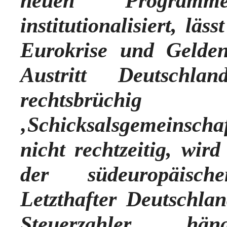
neuen Programm
institutionalisiert, läs
Eurokrise und Gelde
Austritt Deutschl
rechtsbrüchig
‚Schicksalsgemeinscha
nicht rechtzeitig, wi
der südeuropäisc
Letzthafter Deutschl
Steuerzahler h