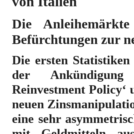
von Italien
Die Anleihemärkte 
Befürchtungen zur n
Die ersten Statistike
der Ankündigun
Reinvestment Policy‘ 
neuen Zinsmanipulatio
eine
sehr asymmetrisc
mit Geldmitteln aus