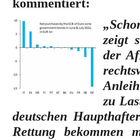
kommentiert:
„
Scho
zeigt 
der Af
rec
Anlei
zu Las
deutschen Haupthafte
Rettung bekommen mi