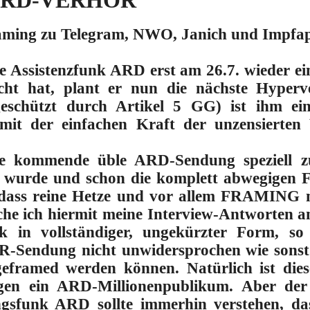
m ARD-VERHÖR
raming zu Telegram, NWO, Janich und Impfa
e Assistenzfunk ARD erst am 26.7. wieder e
ht hat, plant er nun die nächste Hyperven
eschützt durch Artikel 5 GG) ist ihm ein
mit der einfachen Kraft der unzensierten 
se kommende üble ARD-Sendung speziell 
wt wurde und schon die komplett abweg
, dass reine Hetze und vor allem FRAMING 
liche ich hiermit meine Interview-Antworten
k in vollständiger, ungekürzter Form
, so
R-Sendung nicht unwidersprochen wie sonst 
eframed werden können. Natürlich ist diese
gen ein ARD-Millionenpublikum. Aber der
ngsfunk ARD sollte immerhin verstehen, das