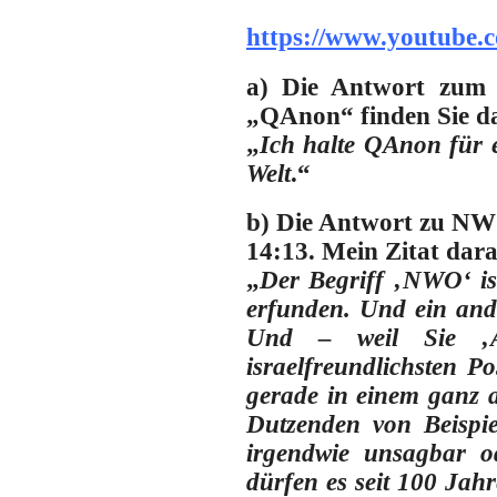
https://www.youtub
a) Die Antwort zum v
„QAnon“ finden Sie da
„
Ich halte QAnon für 
Welt
.“
b) Die Antwort zu NWO
14:13. Mein Zitat dar
„
Der Begriff ‚NWO‘ i
erfunden. Und ein and
Und – weil Sie ‚Ant
israelfreundlichsten P
gerade in einem ganz a
Dutzenden von Beispi
irgendwie unsagbar o
dürfen es seit 100 Jah