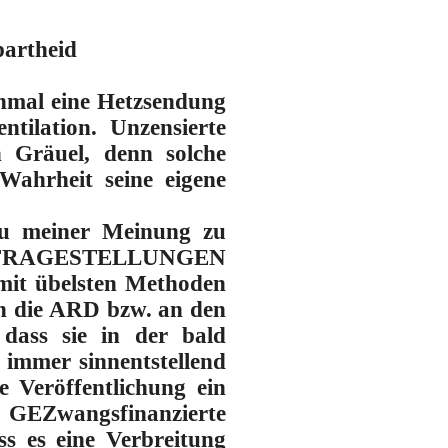
partheid
inmal eine Hetzsendung
tilation. Unzensierte
 Gräuel, denn solche
Wahrheit seine eigene
zu meiner Meinung zu
igen FRAGESTELLUNGEN
mit übelsten Methoden
 an die ARD bzw. an den
 dass sie in der bald
immer sinnentstellend
 Veröffentlichung ein
 GEZwangsfinanzierte
s es eine Verbreitung