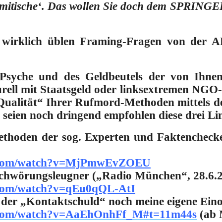
emitische‘. Das wollen Sie doch dem SPRINGER
se wirklich üblen Framing-Fragen von der
syche und des Geldbeutels der von Ihnen
ell mit Staatsgeld oder linksextremen NGO
ualität“ Ihrer Rufmord-Methoden mittels d
seien noch dringend empfohlen diese drei Li
thoden der sog. Experten und Faktenchecker
e.com/watch?v=MjPmwEvZOEU
schwörungsleugner („Radio München“, 28.6.
.com/watch?v=qEu0qQL-AtI
 der „Kontaktschuld“ noch meine eigene Ein
e.com/watch?v=AaEhOnhFf_M#t=11m44s
(ab 