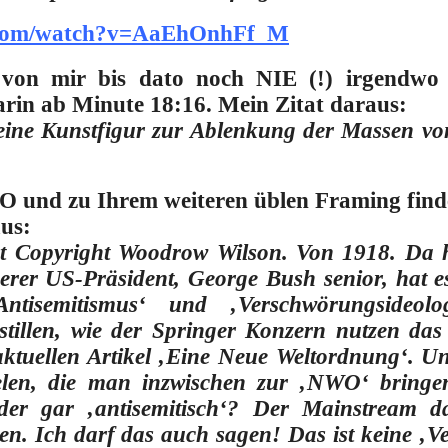
e.com/watch?v=AaEhOnhFf_M
on mir bis dato noch NIE (!) irgendwo t
rin ab Minute 18:16. Mein Zitat daraus:
eine Kunstfigur zur Ablenkung der Massen vo
 und zu Ihrem weiteren üblen Framing find
aus:
st Copyright Woodrow Wilson. Von 1918. Da 
erer US-Präsident, George Bush senior, hat e
isemitismus‘ und ‚Verschwörungsideolog
ostillen, wie der Springer Konzern nutzen das
ktuellen Artikel ‚Eine Neue Weltordnung‘. Un
elen, die man inzwischen zur ‚NWO‘ bringe
der gar ‚antisemitisch‘? Der Mainstream da
ren. Ich darf das auch sagen! Das ist keine ‚V