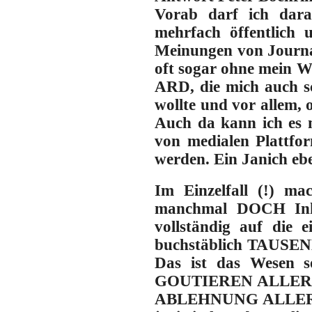
Vorab darf ich dara
mehrfach öffentlich 
Meinungen von Journali
oft sogar ohne mein Wi
ARD, die mich auch sc
wollte und vor allem, 
Auch da kann ich es 
von medialen Plattfor
werden. Ein Janich eb
Im Einzelfall (!) ma
manchmal DOCH Inha
vollständig auf die
buchstäblich TAUSENDE
Das ist das Wesen so
GOUTIEREN ALLER Inha
ABLEHNUNG ALLER Inha