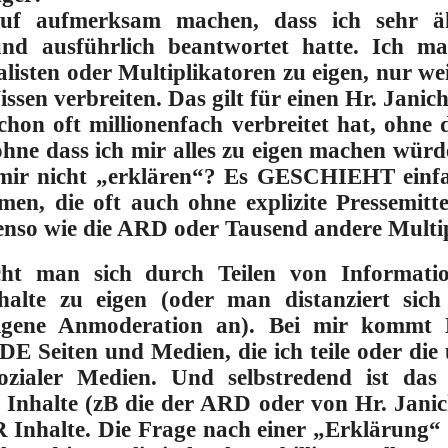
uf aufmerksam machen, dass ich sehr ä
und ausführlich beantwortet hatte. Ich m
sten oder Multiplikatoren zu eigen, nur wei
ssen verbreiten. Das gilt für einen Hr. Janich
hon oft millionenfach verbreitet hat, ohne d
ohne dass ich mir alles zu eigen machen wür
mir nicht „erklären“? Es GESCHIEHT einfa
men, die oft auch ohne explizite Pressemitt
enso wie die ARD oder Tausend andere Multip
cht man sich durch Teilen von Informatio
lte zu eigen (oder man distanziert sic
 eigene Anmoderation an). Bei mir komm
 Seiten und Medien, die ich teile oder die 
zialer Medien. Und selbstredend ist das
lte (zB die der ARD oder von Hr. Janich
lte. Die Frage nach einer „Erklärung“ is