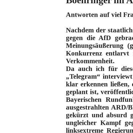
Boehringer i
Antworten auf viel F
Nachdem der staatlich
gegen die AfD gebrac
Meinungsäußerung (g
Konkurrenz entlarvt 
Verkommenheit.
Da auch ich für die
„Telegram“ intervie
klar erkennen ließen
geplant ist, veröffent
Bayerischen Rundfun
ausgestrahlten ARD/B
gekürzt und absurd g
ungleicher Kampf ge
linksextreme Regieru