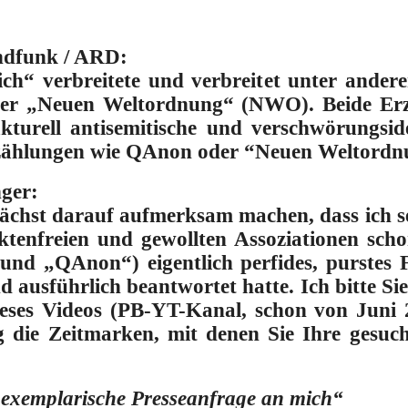
ndfunk / ARD:
lich“ verbreitete und verbreitet unter and
der „Neuen Weltordnung“ (NWO). Beide Er
turell antisemitische und verschwörungsid
rzählungen wie QAnon oder “Neuen Weltordn
ger:
nächst darauf aufmerksam machen, dass ich s
aktenfreien und gewollten Assoziationen scho
 und „QAnon“) eigentlich perfides, purste
d ausführlich beantwortet hatte. Ich bitte S
ses Videos (PB-YT-Kanal, schon von Juni 
 die Zeitmarken, mit denen Sie Ihre gesuc
r exemplarische Presseanfrage an mich“