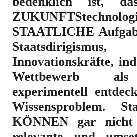
bedenklich ist, da
ZUKUNFTStechno
STAATLICHE Aufgabe
Staatsdirigis
Innovationskräfte, ind
Wettbewerb als 
experimentell entdec
Wissensproblem. Sta
KÖNNEN gar nicht w
relevante und umset