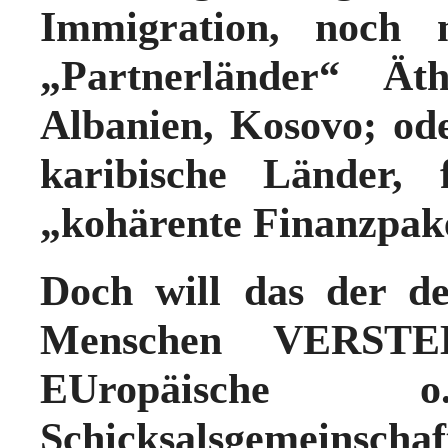
Immigration, noch 
„Partnerländer“ Äth
Albanien, Kosovo; od
karibische Länder, 
„kohärente Finanzpake
Doch will das der d
Menschen VERST
EUropäische
Schicksalsgemeinschaf