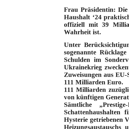
Frau Präsidentin: Die
Haushalt ‘24 praktis
offiziell mit 39 Mil
Wahrheit ist.
Unter Berücksichtig
sogenannte Rücklage 
Schulden im Sonderv
Ukrainekrieg zwecken
Zuweisungen aus EU-S
111 Milliarden Euro.
111 Milliarden zuzügl
von künftigen Generat
Sämtliche „Presti
Schattenhaushalten f
Hysterie getriebenen V
Heizungs­austauschs 