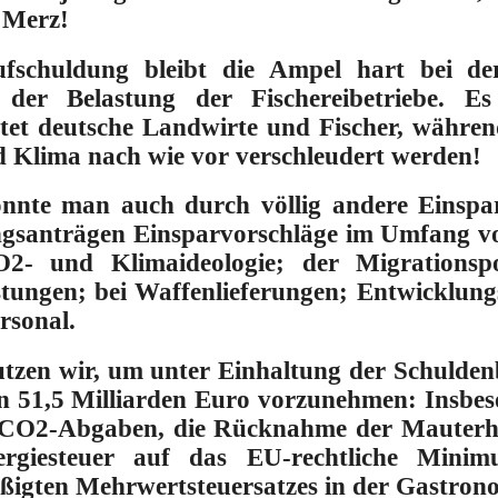
r Merz!
ufschuldung bleibt die Ampel hart bei d
 der Belastung der Fischereibetriebe.
Es
tet deutsche Landwirte und Fischer, währen
d Klima nach wie vor verschleudert werden!
nnte man auch durch völlig andere Einspa
ngsanträgen
Einsparvorschläge im Umfang vo
2- und Klimaideologie; der Migrationsp
tungen; bei Waffenlieferungen; Entwicklungs
rsonal.
utzen wir, um
unter Einhaltung der Schulde
n 51,5 Milliarden Euro
vorzunehmen: Insbeso
r CO2-Abgaben, die Rücknahme der Mauter
rgiesteuer auf das EU-rechtliche Minim
ßigten Mehrwertsteuersatzes in der Gastron