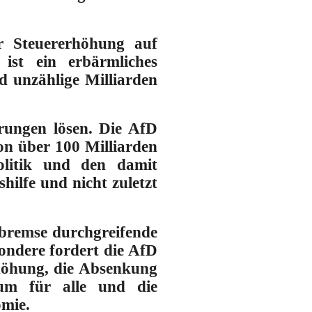
er Steuererhöhung auf
 ist ein erbärmliches
d unzählige Milliarden
rungen lösen. Die
AfD
n über 100 Milliarden
olitik und den damit
hilfe und nicht zuletzt
nbremse
durchgreifende
ndere fordert die AfD
höhung, die Absenkung
um für alle und die
omie.