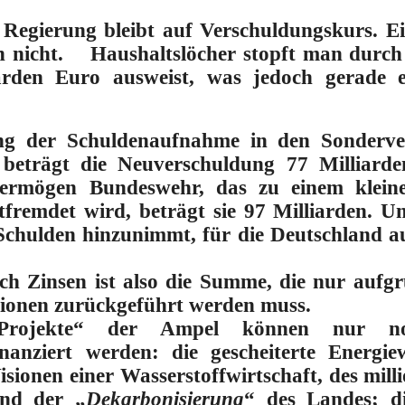
 Regierung bleibt auf Verschuldungskurs. E
ch nicht. Haushaltslöcher stopft man durch
liarden Euro ausweist,
was jedoch gerade e
ung der Schuldenaufnahme in den Sonderv
beträgt die Neuverschuldung 77 Milliarde
ermögen Bundeswehr, das zu einem kleine
tfremdet wird, beträgt sie 97 Milliarden. 
chulden hinzunimmt, für die Deutschland 
ich Zinsen ist also die Summe, die nur aufg
ionen zurückgeführt werden muss.
ge-Projekte“ der Ampel können nur 
inanziert werden: die gescheiterte Energ
isionen einer Wasserstoffwirtschaft, des mi
und der „
Dekarbonisierung
“ des Landes; di