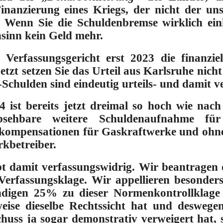
inanzierung eines Kriegs, der nicht der unse
:
Wenn Sie die Schuldenbremse wirklich ein
nsinn kein Geld mehr.
Verfassungsgericht erst 2023 die finanzie
etzt setzen Sie das Urteil aus Karlsruhe nich
Schulden sind eindeutig urteils- und damit v
 ist bereits jetzt dreimal so hoch wie nach
sehbare weitere Schuldenaufnahme für
tkompensationen für Gaskraftwerke und ohne
kbetreiber.
bt damit verfassungswidrig. Wir beantragen
Verfassungsklage. Wir appellieren besonde
digen 25% zu dieser Normenkontrollklage
weise dieselbe Rechtssicht hat und desweg
uss ja sogar demonstrativ verweigert hat, so