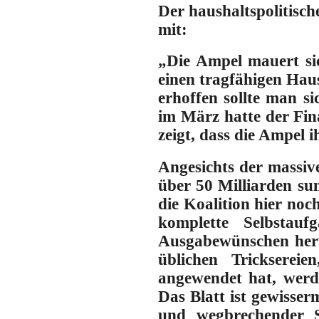
Der haushaltspolitisch
mit:
„Die Ampel mauert sic
einen tragfähigen Hau
erhoffen sollte man s
im März hatte der Fin
zeigt, dass die Ampel 
Angesichts der massiv
über 50 Milliarden su
die Koalition hier noc
komplette Selbstauf
Ausgabewünschen heru
üblichen Tricksere
angewendet hat, werd
Das Blatt ist gewisse
und wegbrechender S