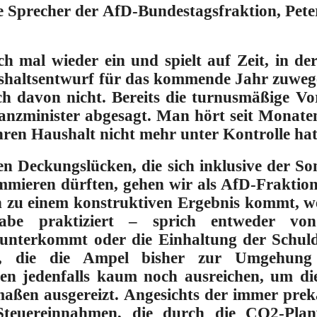
e Sprecher der AfD-Bundestagsfraktion, Peter
h mal wieder ein und spielt auf Zeit, in d
shaltsentwurf für das kommende Jahr zuwege
ich davon nicht. Bereits die turnusmäßige Vo
anzminister abgesagt. Man hört seit Monate
ihren Haushalt nicht mehr unter Kontrolle hat
en Deckungslücken, die sich inklusive der S
mmieren dürften, gehen wir als AfD-Fraktion
h zu einem konstruktiven Ergebnis kommt, we
gabe praktiziert – sprich entweder von
nterkommt oder die Einhaltung der Schuld
ien, die die Ampel bisher zur Umgehung
en jedenfalls kaum noch ausreichen, um die
rmaßen ausgereizt. Angesichts der immer prek
teuereinnahmen, die durch die CO2-Plan