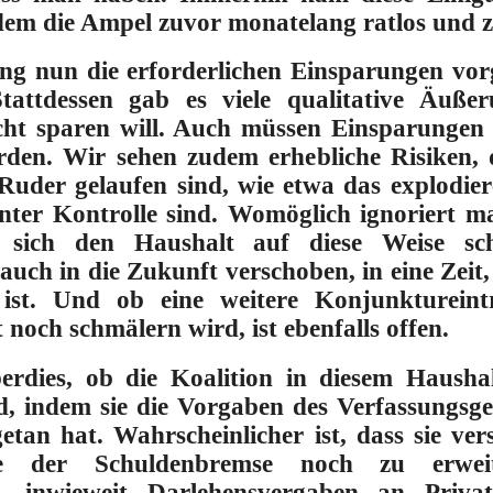
em die Ampel zuvor monatelang ratlos und ze
ng nun die erforderlichen Einsparungen vor
Stattdessen gab es viele qualitative Äuß
ht sparen will. Auch müssen Einsparungen i
rden. Wir sehen zudem erhebliche Risiken, d
uder gelaufen sind, wie etwa das explodie
nter Kontrolle sind. Womöglich ignoriert m
 sich den Haushalt auf diese Weise sc
uch in die Zukunft verschoben, in eine Zeit,
st. Und ob eine weitere Konjunktureint
noch schmälern wird, ist ebenfalls offen.
erdies, ob die Koalition in diesem Hausha
d, indem sie die Vorgaben des Verfassungsge
etan hat. Wahrscheinlicher ist, dass sie ver
ume der Schuldenbremse noch zu erwei
 inwieweit Darlehensvergaben an Privatg