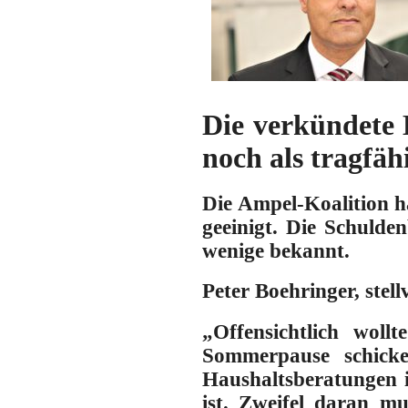
Die verkündete 
noch als tragfäh
Die Ampel-Koalition h
geeinigt. Die Schulden
wenige bekannt.
Peter Boehringer,
stel
„Offensichtlich woll
Sommerpause schicke
Haushaltsberatungen i
ist. Zweifel daran m