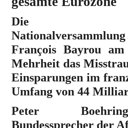
gesamte Eurozone
D
Nationalversammlung
François Bayrou
am M
Mehrheit das
Misstra
Einsparungen im franz
Umfang von 44 Millia
Peter Boehringe
Bundessprecher der AfD