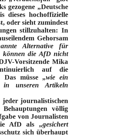
nks gezogene „Deutsche
is dieses hochoffizielle
t, oder sieht zumindest
ngen stillzuhalten: In
orauseilendem Gehorsam
annte Alternative für
n können die AfD nicht
DJV-Vorsitzende Mika
tinuierlich auf die
n.
Das müsse „
wie ein
 in unseren Artikeln
jeder journalistischen
e Behauptungen völlig
ufgabe von Journalisten
ie AfD als „
gesichert
sschutz sich überhaupt