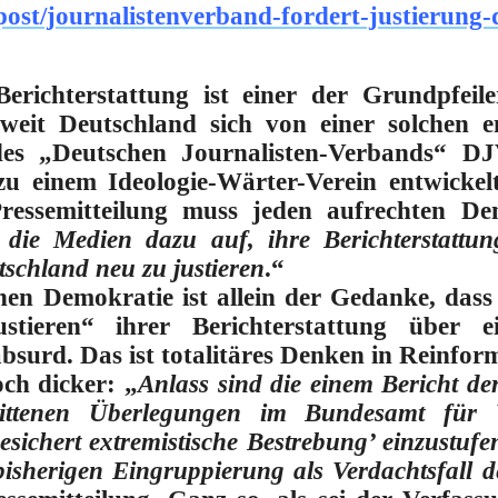
e/post/journalistenverband-fordert-justierung-
Berichterstattung ist einer der Grundpfeiler
eit Deutschland sich von einer solchen en
 des „Deutschen Journalisten-Verbands“ DJ
zu einem Ideologie-Wärter-Verein entwickelt
Pressemitteilung muss jeden aufrechten De
die Medien dazu auf, ihre Berichterstattu
tschland neu zu justieren
.“
ichen Demokratie ist allein der Gedanke, das
tieren“ ihrer Berichterstattung über e
 absurd. Das ist totalitäres Denken in Reinfor
ch dicker: „
Anlass sind die einem Bericht d
hrittenen Überlegungen im Bundesamt für V
sichert extremistische Bestrebung’ einzustufen
isherigen Eingruppierung als Verdachtsfall 