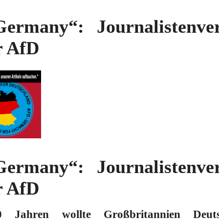
ermany“: Journalistenver
r AfD
ermany“: Journalistenver
r AfD
Jahren wollte Großbritannien Deut