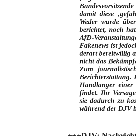
Bundesvorsitzende
damit diese ‚gefa
Weder wurde über 
berichtet,
noch hat 
AfD-Veranstaltunge
Fakenews ist jedoc
derart bereitwillig
nicht das Bekämpfe
Zum journalistis
Berichterstattung. 
Handlanger einer
findet
. Ihr Versage
sie dadurch zu kas
während der DJV be
+++DJV: Nachricht