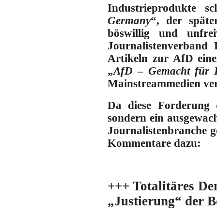
Industrieprodukte s
Germany
“, der spät
böswillig und unfre
Journalistenverband D
Artikeln zur AfD ein
„
AfD – Gemacht für 
Mainstreammedien verb
Da diese Forderung d
sondern ein ausgewach
Journalistenbranche ge
Kommentare dazu:
+++ Totalitäres De
„Justierung“ der B