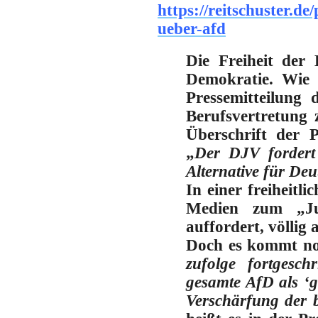
https://reitschuster.d
ueber-afd
Die Freiheit der 
Demokratie. Wie w
Pressemitteilung
Berufsvertretung 
Überschrift der 
„
Der DJV fordert 
Alternative für Deu
In einer freiheitl
Medien zum „Jus
auffordert, völlig
Doch es kommt no
zufolge fortgesc
gesamte AfD als ‘ge
Verschärfung der b