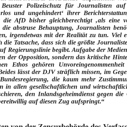
 Beuster Polizeischutz für Journalisten auf 
hrlos und ungehindert‘ ihrer Berichterstatt
die AfD bisher gleichberechtigt ‚als eine 
die abstruse Behauptung, Journalisten benöti
n, irgendetwas mit der Realität zu tun
. Viel 
h die Tatsache, dass sich die größte Journalis
 auf Regierungslinie begibt. Aufgabe der Medien
n der Opposition, sondern das kritische Hint
chen Ethos gehören Unvoreingenommenheit
Beides lässt der DJV sträflich missen, im Geg
 Bundesregierung, die kaum mehr Zustimmu
n in allen gesellschaftlichen und wirtschaftl
chieren, den Inlandsgeheimdienst gegen die 
reitwillig auf diesen Zug aufspringt
.“
en von der Zensurbehörde des Verfas