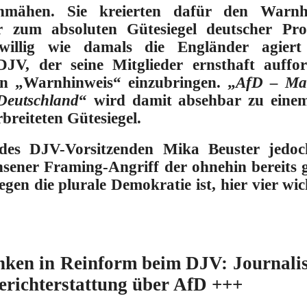
chmähen. Sie kreierten dafür den Warnh
er zum absoluten Gütesiegel deutscher Pr
iwillig wie damals die Engländer agier
JV, der seine Mitglieder ernsthaft auffor
en „Warnhinweis“ einzubringen. „
AfD – Ma
Deutschland
“ wird damit absehbar zu einem
reiteten Gütesiegel.
es DJV-Vorsitzenden Mika Beuster jedoch
sener Framing-Angriff der ohnehin bereits g
gen die plurale Demokratie ist, hier vier w
nken in Reinform beim DJV: Journali
erichterstattung über AfD +++