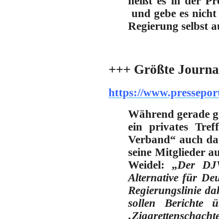
heißt es in der Pr
und gebe es nicht 
Regierung selbst a
+++ Größte Journal
https://www.pressepor
Während gerade ge
ein privates Tre
Verband“ auch dar
seine Mitglieder a
Weidel:
„
Der DJV
Alternative für De
Regierungslinie da
sollen Berichte 
‚Zigarettenschacht