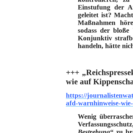
Einstufung der Af
geleitet ist?
Macht 
Maßnahmen hören
sodass der bloße 
Konjunktiv strafb
handeln, hätte nic
+++ „Reichspresse
wie auf Kippensch
https://journalistenwa
afd-warnhinweise-wie-
Wenig überraschen
Verfassungsschut
Bestrebung
“ zu br