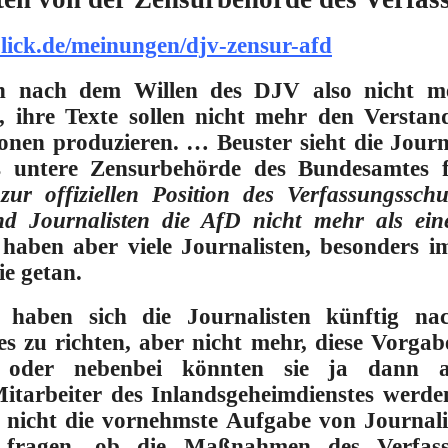
blick.de/meinungen/djv-zensur-afd
len nach dem Willen des DJV also nicht me
n, ihre Texte sollen nicht mehr den Versta
ionen produzieren.
… Beuster sieht die Journ
ls untere Zensurbehörde des Bundesamtes f
zur offiziellen Position des Verfassungssch
nd Journalisten die AfD nicht mehr als ei
haben aber viele Journalisten, besonders im
ie getan.
 haben sich die Journalisten künftig n
es zu richten, aber nicht mehr, diese Vorgab
t oder nebenbei könnten sie ja dann a
 Mitarbeiter des Inlandsgeheimdienstes werde
s nicht die vornehmste Aufgabe von Journali
u fragen, ob die Maßnahmen des Verfass