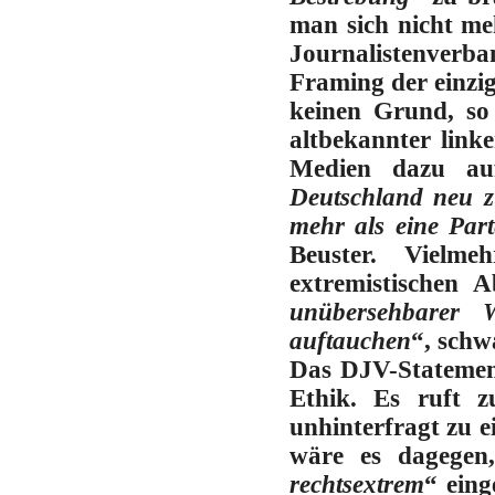
man sich nicht m
Journalistenverb
Framing der einzig
keinen Grund, so 
altbekannter link
Medien dazu au
Deutschland neu z
mehr als eine Par
Beuster
. Vielmeh
extremistischen 
unübersehbarer W
auftauchen
“, schwa
Das DJV-Statement
Ethik. Es ruft z
unhinterfragt zu e
wäre es dagegen
rechtsextrem
“ eing