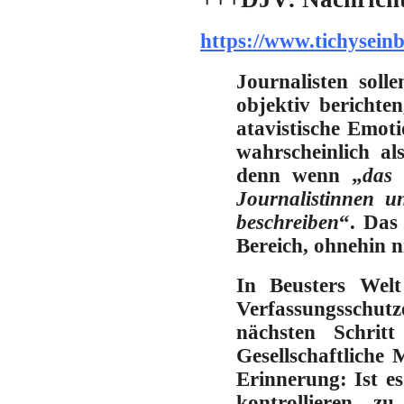
https://www.tichysein
Journalisten sol
objektiv berichte
atavistische Emot
wahrscheinlich a
denn wenn „
das 
Journalistinnen u
beschreiben
“. Das 
Bereich, ohnehin n
In Beusters Welt
Verfassungsschutz
nächsten Schrit
Gesellschaftliche
Erinnerung: Ist e
kontrollieren, z