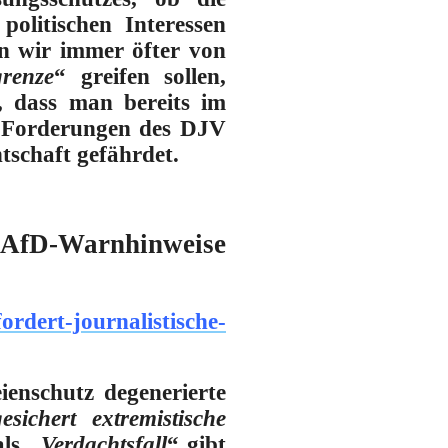
olitischen Interessen
nn wir immer öfter von
grenze
“ greifen sollen,
t, dass man bereits im
n Forderungen des DJV
ntschaft gefährdet.
e AfD-Warnhinweise
ordert-journalistische-
enschutz degenerierte
gesichert extremistische
ls „
Verdachtsfall
“ gibt