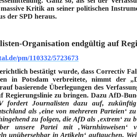
essemitteilung.
Ganz so, als sei der Verfass
massive Kritik an seiner politischen Instrum
us der SPD heraus.
isten-Organisation endgültig auf Regi
tal.de/pm/110332/5723673
richtlich bestätigt wurde, dass Correctiv F
ffen in Potsdam verbreitete, nimmt der „D
auf basierende Überlegungen des Verfassun
uf Regierungslinie zu bringen.
Dazu AfD-Bunde
 fordert Journalisten dazu auf, zukünfti
utschland als ‚eine von mehreren Parteien‘ zu
hingehend zu folgen, die AfD als ‚extrem‘ zu b
über unsere Partei mit ‚Warnhinweisen‘ v
eln unübersehbar in Artikeln‘ auftauchen. Wei