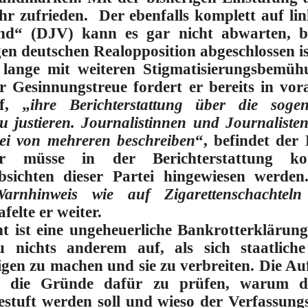
ehr zufrieden.
Der
ebenfalls komplett auf li
and“ (DJV) kann es gar nicht abwarten
, b
en deutschen Realopposition abgeschlossen is
lange mit weiteren Stigmatisierungsbemühu
er Gesinnungstreue fordert er bereits in v
f
, „
ihre Berichterstattung über die sogen
u justieren. Journalistinnen und Journaliste
tei von mehreren beschreiben
“, befindet der
r müsse in der Berichterstattung kon
Absichten dieser Partei hingewiesen werde
arnhinweis wie auf Zigarettenschachteln
felte er weiter.
 ist eine ungeheuerliche Bankrotterklärung 
u nichts anderem auf, als sich staatlich
igen zu machen und sie zu verbreiten. Die A
, die Gründe dafür zu prüfen, warum d
estuft werden soll und wieso der Verfassung