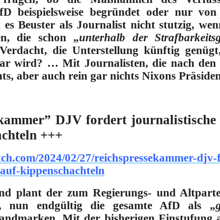
D beispielsweise begründet oder nur von p
es Beuster als Journalist nicht stutzig, we
, die schon „
unterhalb der Strafbarkeits
Verdacht, die Unterstellung künftig genüg
ar wird?
… Mit Journalisten, die nach de
hts, aber auch rein gar nichts Nixons Präside
kammer” DJV fordert journalistisch
achteln +++
tch.com/2024/02/27/reichspressekammer-djv-f
auf-kippenschachteln
d plant der zum Regierungs- und Altpartei
z, nun endgültig die gesamte AfD als „
andmarken. Mit der bisherigen Einstufung a