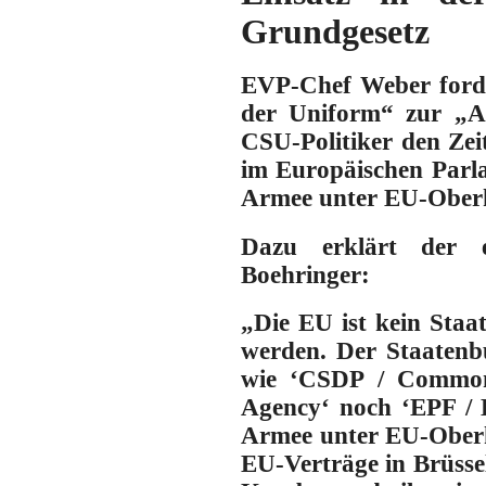
Grundgesetz
EVP-Chef Weber forder
der Uniform“ zur „Ab
CSU-Politiker den Ze
im Europäischen Parla
Armee unter EU-Ober
Dazu erklärt der
Boehringer
:
„
Die EU ist kein Staa
werden. Der Staaten
wie ‘CSDP / Common 
Agency‘ noch ‘EPF / E
Armee unter EU-Obe
EU-Verträge in Brüssel 