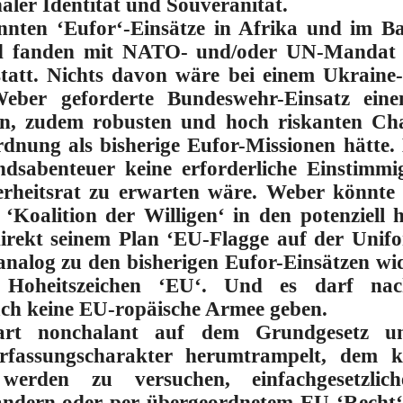
aler Identität und Souveränität.
nnten ‘Eufor‘-Einsätze in Afrika und im Ba
nd fanden mit NATO- und/oder UN-Mandat
statt. Nichts davon wäre bei einem Ukraine
ber geforderte Bundeswehr-Einsatz einen
ren, zudem robusten und hoch riskanten Ch
nung als bisherige Eufor-Missionen hätte. Es
ndsabenteuer keine erforderliche Einstimm
rheitsrat zu erwarten wäre
. Weber könnte
Koalition der Willigen‘ in den potenziell 
direkt seinem Plan ‘EU-Flagge auf der Unif
analog zu den bisherigen Eufor-Einsätzen wid
hes Hoheitszeichen ‘EU‘. Und
es darf na
ch keine EU-ropäische Armee geben.
art nonchalant auf dem Grundgesetz u
erfassungscharakter herumtrampelt, dem 
t werden zu versuchen, einfachgesetzl
 ändern oder per übergeordnetem EU-‘Recht‘