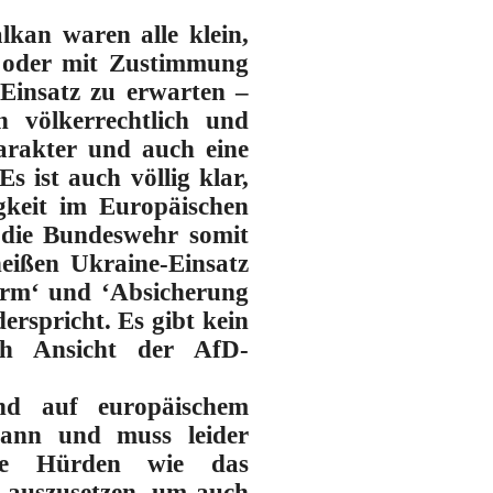
lkan waren alle klein,
 oder mit Zustimmung
-Einsatz zu erwarten –
 völkerrechtlich und
arakter und auch eine
 ist auch völlig klar,
igkeit im Europäischen
 die Bundeswehr somit
heißen Ukraine-Einsatz
orm‘ und ‘Absicherung
erspricht. Es gibt kein
ch Ansicht der AfD-
nd auf europäischem
kann und muss leider
iche Hürden wie das
 auszusetzen, um auch