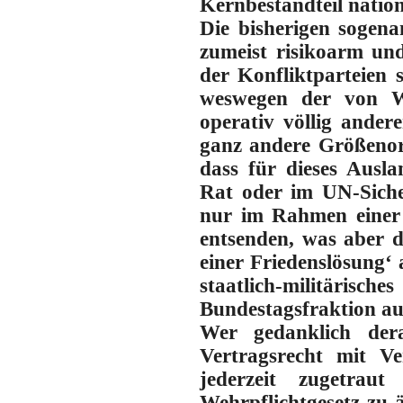
Kernbestandteil nation
Die bisherigen sogena
zumeist risikoarm u
der Konfliktparteien 
weswegen der von We
operativ völlig ande
ganz andere Größenord
dass für dieses Ausla
Rat oder im UN-Siche
nur im Rahmen einer ‘
entsenden, was aber 
einer Friedenslösung‘ 
staatlich-militärisc
Bundestagsfraktion au
Wer gedanklich der
Vertragsrecht mit V
jederzeit zugetrau
Wehrpflichtgesetz zu