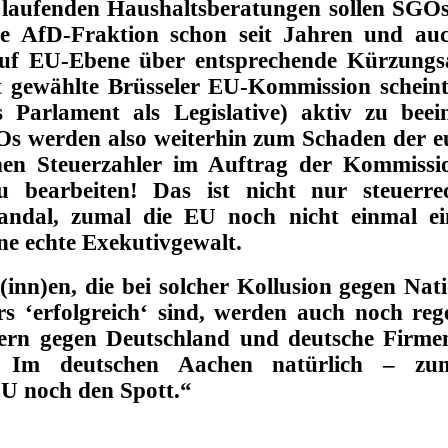
n laufenden Haushaltsberatungen sollen SGO
ie AfD-Fraktion schon seit Jahren und au
auf EU-Ebene über entsprechende Kürzungs
kt gewählte Brüsseler EU-Kommission schein
 Parlament als Legislative) aktiv zu beein
Os werden also weiterhin zum Schaden der e
hen Steuerzahler im Auftrag der Kommissio
 zu bearbeiten! Das ist nicht nur steuerre
Skandal, zumal die EU noch nicht einmal ei
e echte Exekutivgewalt.
inn)en, die bei solcher Kollusion gegen Nat
s ‘erfolgreich‘ sind, werden auch noch reg
itern gegen Deutschland und deutsche Firme
Im deutschen Aachen natürlich – zu
U noch den Spott.“