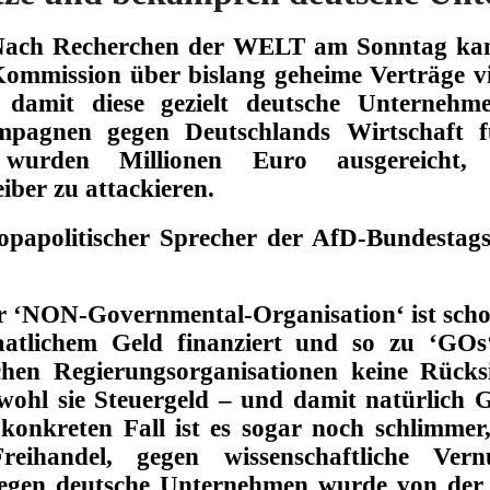
ach Recherchen der WELT am Sonntag kan
ommission über bislang geheime Verträge v
 damit diese gezielt deutsche Unternehme
mpagnen gegen Deutschlands Wirtschaft f
wurden Millionen Euro ausgereicht,
iber zu attackieren.
opa
politische
r
Sprecher der AfD-Bundestags
r ‘NON-Governmental-Organisation‘ ist schon
atlichem Geld finanziert und so zu ‘GOs
hen Regierungsorganisationen keine Rücksi
obwohl sie Steuergeld – und damit natürlich 
 konkreten Fall ist es sogar noch schlimme
eihandel, gegen wissenschaftliche Ver
gegen deutsche Unternehmen wurde von der