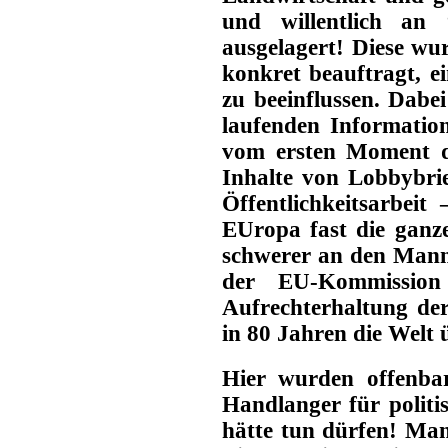
und willentlich an 
ausgelagert! Diese wu
konkret beauftragt, e
zu beeinflussen. Dabe
laufenden Informati
vom ersten Moment de
Inhalte von Lobbybrie
Öffentlichkeitsarbeit
EUropa fast die ganz
schwerer an den Mann
der EU-Kommissio
Aufrechterhaltung de
in 80 Jahren die Welt
Hier wurden offenbar
Handlanger für politi
hätte tun dürfen! Man