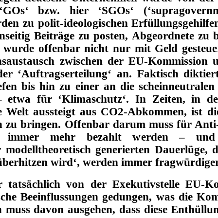
‘GOs‘ bzw. hier ‘SGOs‘ (‘supragovernme
rden zu polit-ideologischen Erfüllungsgehil
inseitig Beiträge zu posten, Abgeordnete zu 
i wurde offenbar nicht nur mit Geld gesteue
onsaustausch zwischen der EU-Kommission 
r ‘Auftragserteilung‘ an. Faktisch diktier
fen bis hin zu einer an die scheinneutrale
 – etwa für ‘Klimaschutz‘. In Zeiten, in 
e Welt aussteigt aus CO2-Abkommen, ist d
 zu bringen. Offenbar darum muss für An
n immer mehr bezahlt werden – und
r modelltheoretisch generierten Dauerlüge,
 überhitzen wird‘, werden immer fragwürdiger
 tatsächlich von der Exekutivstelle EU-
sche Beeinflussungen gedungen, was die Kom
 muss davon ausgehen, dass diese Enthüllun