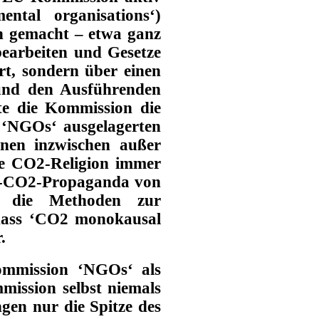
ntal organisations‘)
fen gemacht
– etwa ganz
bearbeiten und Gesetze
rt, sondern über einen
und den Ausführenden
te die Kommission die
n ‘NGOs‘ ausgelagerten
denen inzwischen außer
ie CO2-Religion immer
ti-CO2-Propaganda von
 die Methoden zur
 dass ‘CO2 monokausal
.
Kommission ‘NGOs‘ als
mission selbst niemals
gen nur die Spitze des