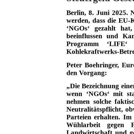
Berlin,
8
.
Juni
202
5
.
N
werden, dass
die EU-K
‘NGOs‘ gezahlt hat,
beeinflussen und Ka
Programm ‘LIFE‘ 
Kohlekraftwerks-Betre
Peter Boehringer,
Eur
den Vorgang:
„Die Bezeichnung eine
wenn ‘NGOs‘ mit sta
nehmen solche faktisc
Neutralitätspflicht, 
Parteien erhalten. Im
Wühlarbeit gegen Fr
Landwirtschaft und 