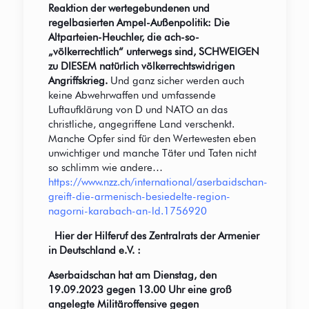
Reaktion der wertegebundenen und
regelbasierten Ampel-Außenpolitik: Die
Altparteien-Heuchler, die ach-so-
„völkerrechtlich“ unterwegs sind, SCHWEIGEN
zu DIESEM natürlich völkerrechtswidrigen
Angriffskrieg.
Und ganz sicher werden auch
keine Abwehrwaffen und umfassende
Luftaufklärung von D und NATO an das
christliche, angegriffene Land verschenkt.
Manche Opfer sind für den Wertewesten eben
unwichtiger und manche Täter und Taten nicht
so schlimm wie andere…
https://www.nzz.ch/international/aserbaidschan-
greift-die-armenisch-besiedelte-region-
nagorni-karabach-an-ld.1756920
Hier der Hilferuf des Zentralrats der Armenier
in Deutschland e.V. :
Aserbaidschan hat am Dienstag, den
19.09.2023 gegen 13.00 Uhr eine groß
angelegte Militäroffensive gegen