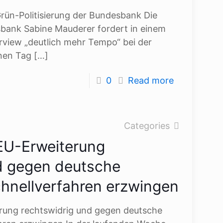
Grün-Politisierung der Bundesbank Die
sbank Sabine Mauderer fordert in einem
erview „deutlich mehr Tempo“ bei der
nen Tag
[…]
0
Read more
Categories
 EU-Erweiterung
d gegen deutsche
chnellverfahren erzwingen
erung rechtswidrig und gegen deutsche