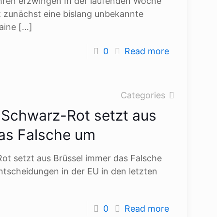
ahren erzwingen In der laufenden Woche
 zunächst eine bislang unbekannte
raine
[…]
0
Read more
Categories
r Schwarz-Rot setzt aus
as Falsche um
ot setzt aus Brüssel immer das Falsche
ntscheidungen in der EU in den letzten
0
Read more