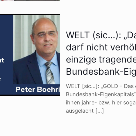
WELT (sic…): „
darf nicht verh
einzige tragend
Bundesbank-Eig
WELT [sic…]: „GOLD – Das 
Bundesbank-Eigenkapitals“
ihnen jahre- bzw. hier sog
ausgelacht
[…]