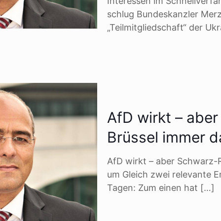
Interessen im Schnellverf
schlug Bundeskanzler Merz
„Teilmitgliedschaft“ der Uk
AfD wirkt – abe
Brüssel immer d
AfD wirkt – aber Schwarz-R
um Gleich zwei relevante E
Tagen: Zum einen hat
[…]