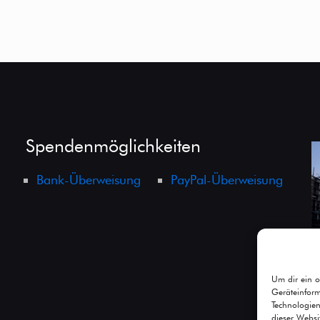
Spendenmöglichkeiten
Bank-Überweisung
PayPal-Überweisung
Um dir ein o
Geräteinfor
Technologien
dieser Websi