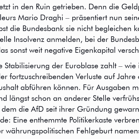
etzt in den Ruin getrieben. Denn die Geld
gleurs Mario Draghi – präsentiert nun sein
st die Bundesbank sie nicht begleichen kan
lle Insolvenz anmelden, bei der Bundesb
s sonst weit negative Eigenkapital verschl
 Stabilisierung der Euroblase zahlt – wie
er fortzuschreibenden Verluste auf Jahre 
shalt abführen können. Für Ausgaben mus
ind längst schon an anderer Stelle verfrühs
r dem die AfD seit ihrer Gründung gewarn
urde: Eine enthemmte Politikerkaste verbre
r währungspolitischen Fehlgeburt namen