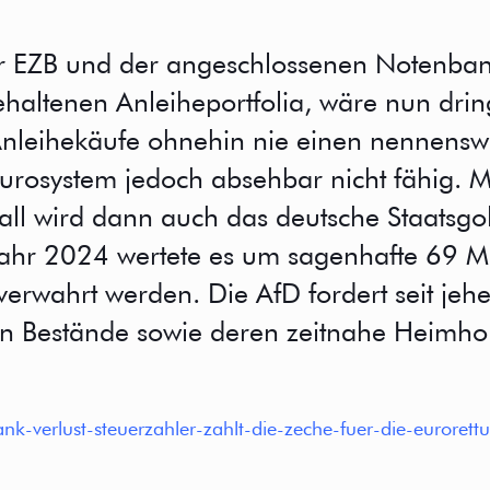
er EZB und der angeschlossenen Notenban
ehaltenen Anleiheportfolia, wäre nun dri
nleihekäufe ohnehin nie einen nennenswer
urosystem jedoch absehbar nicht fähig. Mi
all wird dann auch das deutsche Staatsgol
jahr 2024 wertete es um sagenhafte 69 Mil
erwahrt werden. Die AfD fordert seit jehe
n Bestände sowie deren zeitnahe Heimho
k-verlust-steuerzahler-zahlt-die-zeche-fuer-die-eurorett