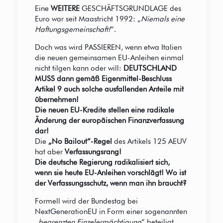
Eine
WEITERE
GESCHÄFTSGRUNDLAGE des
Euro war seit Maastricht 1992: „
Niemals eine
Haftungsgemeinschaft!
“.
Doch was wird PASSIEREN, wenn etwa Italien
die neuen gemeinsamen EU-Anleihen einmal
nicht tilgen kann oder will:
DEUTSCHLAND
MUSS dann gemäß Eigenmittel-Beschluss
Artikel 9 auch solche ausfallenden Anteile mit
übernehmen!
Die neuen EU-Kredite stellen eine radikale
Änderung der europäischen Finanzverfassung
dar!
Die
„No Bailout“-Regel
des Artikels 125 AEUV
hat aber
Verfassungsrang!
Die deutsche Regierung radikalisiert sich,
wenn sie heute EU-Anleihen vorschlägt! Wo ist
der Verfassungsschutz, wenn man ihn braucht?
Formell wird der Bundestag bei
NextGenerationEU in Form einer sogenannten
„
begrenzten Einzelermächtigung
“ beteiligt.