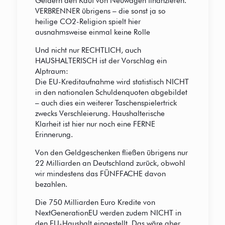
Geldern den Kauf von Neuwagen finanzieren.
VERBRENNER übrigens – die sonst ja so
heilige CO2-Religion spielt hier
ausnahmsweise einmal keine Rolle
Und nicht nur RECHTLICH, auch
HAUSHALTERISCH ist der Vorschlag ein
Alptraum:
Die EU-Kreditaufnahme wird statistisch NICHT
in den nationalen Schuldenquoten abgebildet
– auch dies ein weiterer Taschenspielertrick
zwecks Verschleierung. Haushalterische
Klarheit ist hier nur noch eine FERNE
Erinnerung.
Von den Geldgeschenken fließen übrigens nur
22 Milliarden an Deutschland zurück, obwohl
wir mindestens das FÜNFFACHE davon
bezahlen.
Die 750 Milliarden Euro Kredite von
NextGenerationEU werden zudem NICHT in
den EU-Haushalt eingestellt. Das wäre aber