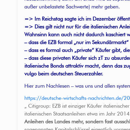
außer unbelastete Sachwerte) mehr geben.
=> Im Reichstag sagte ich im Dezember öffent
=> Dies gilt nicht nur für die italienischen A
Wahnsinn kann auch nicht dadurch kaschiert 
– dass die EZB formal „nur im Sekundärmarkt“ k
– dass es formal auch „private“ Käufer gibt, die
– dass diese privaten Käufer sich zT zu absurde
italienische Bonds attraktiv macht, denn das 
vulgo beim deutschen Steuerzahler.
Hier zum Nachlesen – was uns und allen system
https://deutsche-wirtschafts-nachrichten.de/20
„ Citigroup: EZB ist einziger Käufer italienisc
italienischen Staatsanleihen etwa im Jahr 201
Anleihen des Landes mehr, sondern fast ausschl
sogenannten Kapitalschlüssel eigentlich vorgese