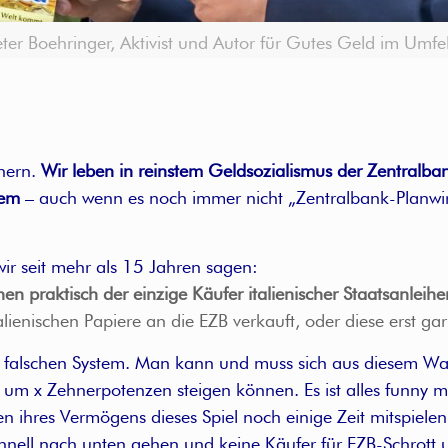
ter Boehringer, Aktivist und Autor für Gutes Geld im Umfel
chern.
Wir leben in reinstem Geldsozialismus der Zentralba
tem
– auch wenn es noch immer nicht „Zentralbank-Planwirt
 wir seit mehr als 15 Jahren sagen:
chen praktisch der einzige Käufer italienischer Staatsanleihe
enischen Papiere an die EZB verkauft, oder diese erst gar 
 im falschen System. Man kann und muss sich aus diesem W
um x Zehnerpotenzen steigen können. Es ist alles funny mo
 ihres Vermögens dieses Spiel noch einige Zeit mitspielen 
ell nach unten gehen und keine Käufer für EZB-Schrott u