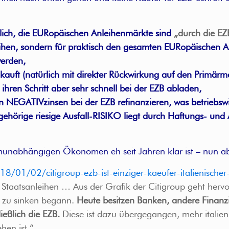
lich, die EURopäischen Anleihenmärkte sind
„durch die EZB
nleihen, sondern für praktisch den gesamten EURopäischen 
werden,
auft (natürlich mit direkter Rückwirkung auf den Primärma
 ihren Schritt aber sehr schnell bei der EZB abladen,
n NEGATIVzinsen bei der EZB refinanzieren, was betriebswirt
zugehörige riesige Ausfall-RISIKO liegt durch Haftungs- u
unabhängigen Ökonomen eh seit Jahren klar ist – nun abe
18/01/02/citigroup-ezb-ist-einziger-kaeufer-italienischer
her Staatsanleihen … Aus der Grafik der Citigroup geht herv
4 zu sinken begann.
Heute besitzen Banken, andere Finanzi
ießlich die EZB.
Diese ist dazu übergegangen, mehr italien
hen ist.“