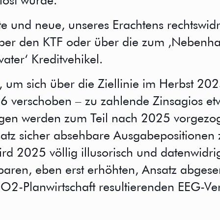
löst wurde.
lte und neue, unseres Erachtens rechtswi
ber den KTF oder über die zum ‚Nebenhau
ter‘ Kreditvehikel.
, um sich über die Ziellinie im Herbst 2
26 verschoben – zu zahlende Zinsagios et
egen werden zum Teil nach 2025 vorgezog
atz sicher absehbare Ausgabepositionen zu
rd 2025 völlig illusorisch und datenwidri
baren, eben erst erhöhten, Ansatz abgese
CO2-Planwirtschaft resultierenden EEG-V