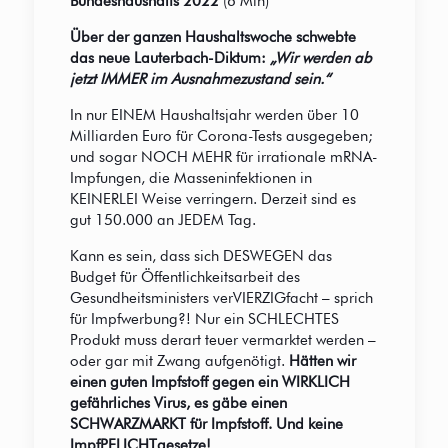
Bundeshaushalts 2022
(6 Min)
Über der ganzen Haushaltswoche schwebte
das neue Lauterbach-Diktum:
„Wir werden ab
jetzt IMMER im Ausnahmezustand sein.“
In nur EINEM Haushaltsjahr werden über 10
Milliarden Euro für Corona-Tests ausgegeben;
und sogar NOCH MEHR für irrationale mRNA-
Impfungen, die Masseninfektionen in
KEINERLEI Weise verringern. Derzeit sind es
gut 150.000 an JEDEM Tag.
Kann es sein, dass sich DESWEGEN das
Budget für Öffentlichkeitsarbeit des
Gesundheitsministers verVIERZIGfacht – sprich
für Impfwerbung?! Nur ein SCHLECHTES
Produkt muss derart teuer vermarktet werden –
oder gar mit Zwang aufgenötigt.
Hätten wir
einen guten Impfstoff gegen ein WIRKLICH
gefährliches Virus, es gäbe einen
SCHWARZMARKT für Impfstoff. Und keine
ImpfPFLICHTgesetze!