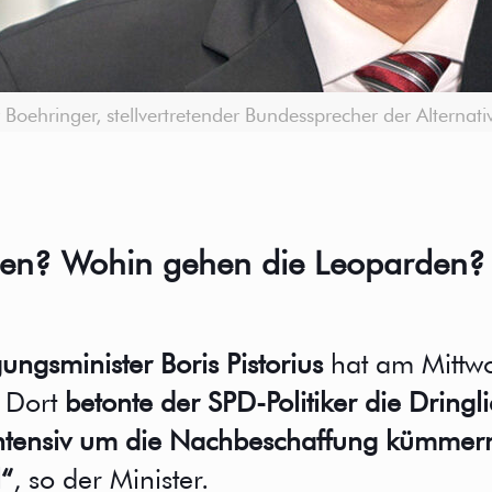
 Boehringer, stellvertretender Bundessprecher der Alternat
n? Wohin gehen die Leoparden? Pis
gungsminister Boris Pistorius
hat am Mittwo
 Dort
betonte der SPD-Politiker die Dringl
 intensiv um die Nachbeschaffung kümmer
l“
, so der Minister.