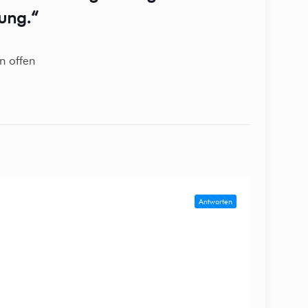
ung.“
gen offen
Antworten