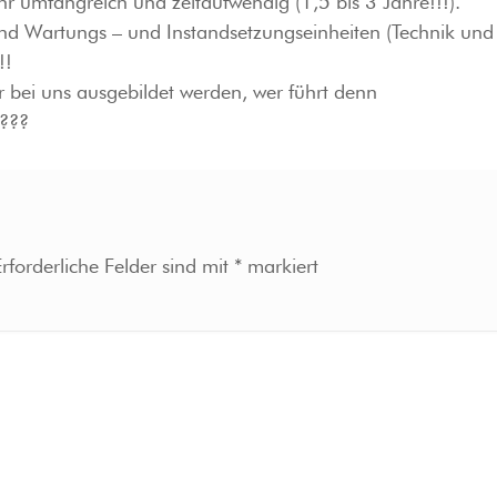
hr umfangreich und zeitaufwendig (1,5 bis 3 Jahre!!!).
nd Wartungs – und Instandsetzungseinheiten (Technik und 
!!
 bei uns ausgebildet werden, wer führt denn
g???
Erforderliche Felder sind mit
*
markiert