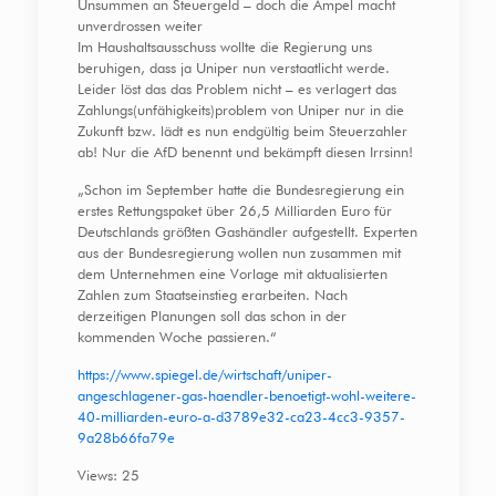
Unsummen an Steuergeld – doch die Ampel macht
unverdrossen weiter
Im Haushaltsausschuss wollte die Regierung uns
beruhigen, dass ja Uniper nun verstaatlicht werde.
Leider löst das das Problem nicht – es verlagert das
Zahlungs(unfähigkeits)problem von Uniper nur in die
Zukunft bzw. lädt es nun endgültig beim Steuerzahler
ab! Nur die AfD benennt und bekämpft diesen Irrsinn!
„Schon im September hatte die Bundesregierung ein
erstes Rettungspaket über 26,5 Milliarden Euro für
Deutschlands größten Gashändler aufgestellt. Experten
aus der Bundesregierung wollen nun zusammen mit
dem Unternehmen eine Vorlage mit aktualisierten
Zahlen zum Staatseinstieg erarbeiten. Nach
derzeitigen Planungen soll das schon in der
kommenden Woche passieren.“
https://www.spiegel.de/wirtschaft/uniper-
angeschlagener-gas-haendler-benoetigt-wohl-weitere-
40-milliarden-euro-a-d3789e32-ca23-4cc3-9357-
9a28b66fa79e
Views: 25