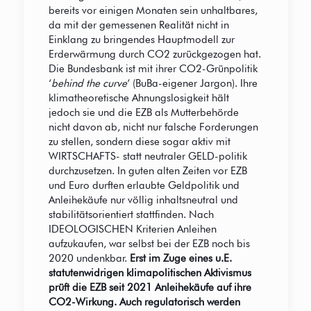
bereits vor einigen Monaten sein unhaltbares,
da mit der gemessenen Realität nicht in
Einklang zu bringendes Hauptmodell zur
Erderwärmung durch CO2 zurückgezogen hat.
Die Bundesbank ist mit ihrer CO2-Grünpolitik
‘
behind the curve
‘ (BuBa-eigener Jargon). Ihre
klimatheoretische Ahnungslosigkeit hält
jedoch sie und die EZB als Mutterbehörde
nicht davon ab, nicht nur falsche Forderungen
zu stellen, sondern diese sogar aktiv mit
WIRTSCHAFTS- statt neutraler GELD-politik
durchzusetzen. In guten alten Zeiten vor EZB
und Euro durften erlaubte Geldpolitik und
Anleihekäufe nur völlig inhaltsneutral und
stabilitätsorientiert stattfinden. Nach
IDEOLOGISCHEN Kriterien Anleihen
aufzukaufen, war selbst bei der EZB noch bis
2020 undenkbar.
Erst im Zuge eines u.E.
statutenwidrigen klimapolitischen Aktivismus
prüft die EZB seit 2021 Anleihekäufe auf ihre
CO2-Wirkung. Auch regulatorisch werden