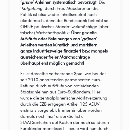
‘
grüne
‘ Anleihen systematisch bevorzugt
. Die
‘
Ratgebung
‘ durch Frau Mauderer an die
Politik ist also weder inhaltsneutral noch
akademisch, denn die Bundesbank betreibt so
OHNE politisches Mandat wirkmächtige (aber
falsche) Wirtschaftspolitik:
Über gezielte
Aufkäufe oder Beleihungen von ‘
grünen
‘
Anleihen werden künstlich und marktfern
ganze Industriezweige finanziert bzw. mangels
ausreichender freier Marktnachfrage
überhaupt erst möglich gemacht!
Es ist dasselbe verheerende Spiel wie bei der
seit 2010 anhaltenden permanenten Euro-
Rettung durch Aufkäufe von notleidenden
Staatsanleihen aus Euro-Südländern. Hier
wurde die zentralplanerische Marktverzerrung
durch die EZB entgegen Artikel 125 AEUV
erstmals vorgelebt. Immerhin aber wurden
damals noch ‘nur‘ unverkäufliche
STAATSanleihen auf Kosten der noch solideren
Euroländer monetisiert – heute wird nun durch