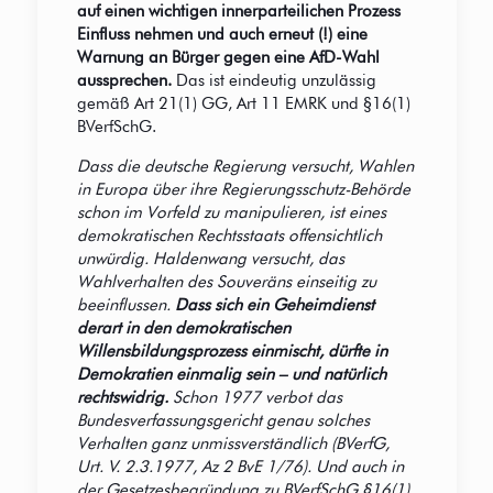
auf einen wichtigen innerparteilichen Prozess
Einfluss nehmen und auch erneut (!) eine
Warnung an Bürger gegen eine AfD-Wahl
aussprechen.
Das ist eindeutig unzulässig
gemäß Art 21(1) GG, Art 11 EMRK und §16(1)
BVerfSchG.
Dass die deutsche Regierung versucht, Wahlen
in Europa über ihre Regierungsschutz-Behörde
schon im Vorfeld zu manipulieren, ist eines
demokratischen Rechtsstaats offensichtlich
unwürdig. Haldenwang versucht, das
Wahlverhalten des Souveräns einseitig zu
beeinflussen.
Dass sich ein Geheimdienst
derart in den demokratischen
Willensbildungsprozess einmischt, dürfte in
Demokratien einmalig sein – und natürlich
rechtswidrig.
Schon 1977 verbot das
Bundesverfassungsgericht genau solches
Verhalten ganz unmissverständlich (BVerfG,
Urt. V. 2.3.1977, Az 2 BvE 1/76). Und auch in
der Gesetzesbegründung zu BVerfSchG §16(1)