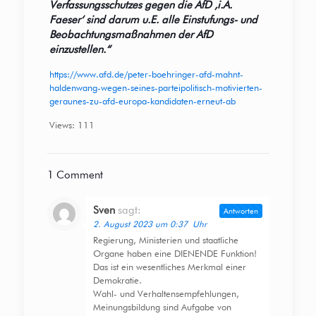
Verfassungsschutzes gegen die AfD ‚i.A.
Faeser‘ sind darum u.E. alle Einstufungs- und
Beobachtungsmaßnahmen der AfD
einzustellen.
“
https://www.afd.de/peter-boehringer-afd-mahnt-
haldenwang-wegen-seines-parteipolitisch-motivierten-
geraunes-zu-afd-europa-kandidaten-erneut-ab
Views: 111
1 Comment
Sven
sagt:
Antworten
2. August 2023 um 0:37 Uhr
Regierung, Ministerien und staatliche
Organe haben eine DIENENDE Funktion!
Das ist ein wesentliches Merkmal einer
Demokratie.
Wahl- und Verhaltensempfehlungen,
Meinungsbildung sind Aufgabe von