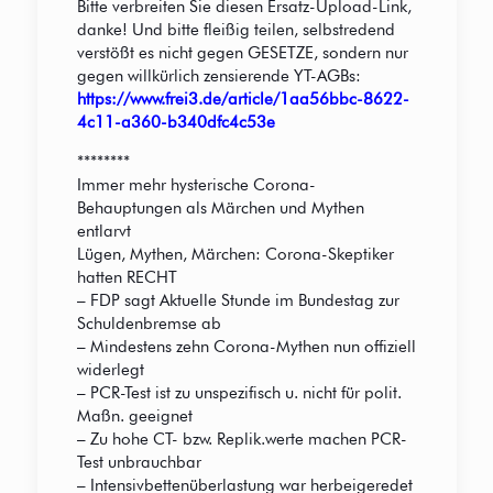
Bitte verbreiten Sie diesen Ersatz-Upload-Link,
danke! Und bitte fleißig teilen, selbstredend
verstößt es nicht gegen GESETZE, sondern nur
gegen willkürlich zensierende YT-AGBs:
https://www.frei3.de/article/1aa56bbc-8622-
4c11-a360-b340dfc4c53e
********
Immer mehr hysterische Corona-
Behauptungen als Märchen und Mythen
entlarvt
Lügen, Mythen, Märchen: Corona-Skeptiker
hatten RECHT
– FDP sagt Aktuelle Stunde im Bundestag zur
Schuldenbremse ab
– Mindestens zehn Corona-Mythen nun offiziell
widerlegt
– PCR-Test ist zu unspezifisch u. nicht für polit.
Maßn. geeignet
– Zu hohe CT- bzw. Replik.werte machen PCR-
Test unbrauchbar
– Intensivbettenüberlastung war herbeigeredet