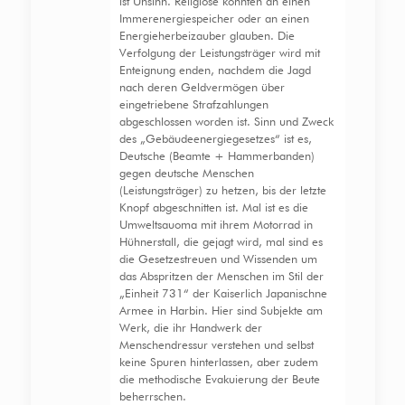
ist Unsinn. Religiöse könnten an einen
Immerenergiespeicher oder an einen
Energieherbeizauber glauben. Die
Verfolgung der Leistungsträger wird mit
Enteignung enden, nachdem die Jagd
nach deren Geldvermögen über
eingetriebene Strafzahlungen
abgeschlossen worden ist. Sinn und Zweck
des „Gebäudeenergiegesetzes“ ist es,
Deutsche (Beamte + Hammerbanden)
gegen deutsche Menschen
(Leistungsträger) zu hetzen, bis der letzte
Knopf abgeschnitten ist. Mal ist es die
Umweltsauoma mit ihrem Motorrad in
Hühnerstall, die gejagt wird, mal sind es
die Gesetzestreuen und Wissenden um
das Abspritzen der Menschen im Stil der
„Einheit 731“ der Kaiserlich Japanischne
Armee in Harbin. Hier sind Subjekte am
Werk, die ihr Handwerk der
Menschendressur verstehen und selbst
keine Spuren hinterlassen, aber zudem
die methodische Evakuierung der Beute
beherrschen.