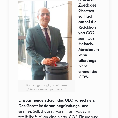
Zweck des
Gesetzes
soll laut
Ampel die
Reduktion
von CO2
sein. Das
Habeck-
Ministerium
kann
allerdings
nicht
einmal die
CO2-
Boehringer sagt „nein“ zum
„Gebäudeenergie-Gesetz“
Einsparmengen durch das GEG vorrechnen.
Das Gesetz ist darum begründungs- und
sinnfrei.
Selbst dann, wenn man (was sehr
zweifelhaft ist) an eine Netto-CO2-Einsparung