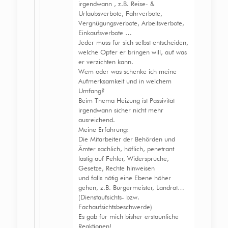
irgendwann , z.B. Reise- &
Urlaubsverbote, Fahrverbote,
Vergnügungsverbote, Arbeitsverbote,
Einkaufsverbote …
Jeder muss für sich selbst entscheiden,
welche Opfer er bringen will, auf was
er verzichten kann.
Wem oder was schenke ich meine
Aufmerksamkeit und in welchem
Umfang?
Beim Thema Heizung ist Passivität
irgendwann sicher nicht mehr
ausreichend.
Meine Erfahrung:
Die Mitarbeiter der Behörden und
Ämter sachlich, höflich, penetrant
lästig auf Fehler, Widersprüche,
Gesetze, Rechte hinweisen
und falls nötig eine Ebene höher
gehen, z.B. Bürgermeister, Landrat…
(Dienstaufsichts- bzw.
Fachaufsichtsbeschwerde)
Es gab für mich bisher erstaunliche
Reaktionen!