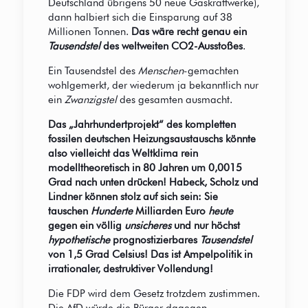
Deutschland übrigens 50 neue Gaskraftwerke),
dann halbiert sich die Einsparung auf 38
Millionen Tonnen.
Das wäre recht genau ein
Tausendstel
des weltweiten CO2-Ausstoßes
.
Ein Tausendstel des
Menschen
-gemachten
wohlgemerkt, der wiederum ja bekanntlich nur
ein
Zwanzigstel
des gesamten ausmacht.
Das „Jahrhundertprojekt“ des kompletten
fossilen deutschen Heizungsaustauschs könnte
also vielleicht das Weltklima rein
modelltheoretisch in 80 Jahren um 0,0015
Grad nach unten drücken! Habeck, Scholz und
Lindner können stolz auf sich sein: Sie
tauschen
Hunderte
Milliarden Euro
heute
gegen ein völlig
unsicheres
und nur höchst
hypothetische
prognostizierbares
Tausendstel
von 1,5 Grad Celsius! Das ist Ampelpolitik in
irrationaler, destruktiver Vollendung!
Die FDP wird dem Gesetz trotzdem zustimmen.