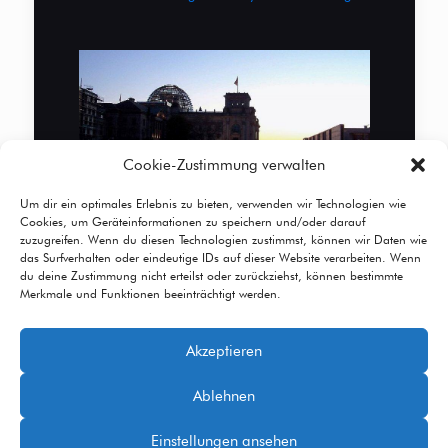
Cookie-Zustimmung verwalten
Um dir ein optimales Erlebnis zu bieten, verwenden wir Technologien wie
Cookies, um Geräteinformationen zu speichern und/oder darauf
zuzugreifen. Wenn du diesen Technologien zustimmst, können wir Daten wie
das Surfverhalten oder eindeutige IDs auf dieser Website verarbeiten. Wenn
du deine Zustimmung nicht erteilst oder zurückziehst, können bestimmte
Merkmale und Funktionen beeinträchtigt werden.
Akzeptieren
© 2026 Betheme by
Muffin group
| All Rights
Ablehnen
Reserved | Powered by
WordPress
Einstellungen ansehen