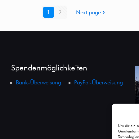
1
2
Next page
Spendenmöglichkeiten
Bank-Überweisung
PayPal-Überweisung
Um dir ein o
Geräteinfor
Technologien