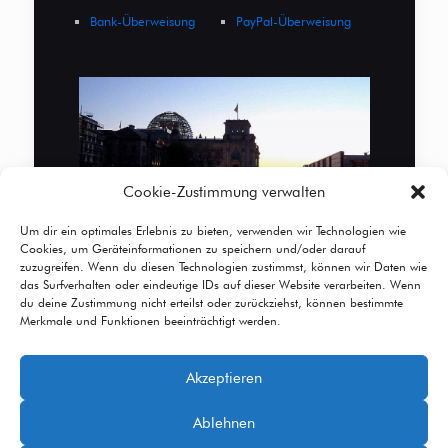
Bank-Überweisung
PayPal-Überweisung
Cookie-Zustimmung verwalten
Um dir ein optimales Erlebnis zu bieten, verwenden wir Technologien wie
Cookies, um Geräteinformationen zu speichern und/oder darauf
zuzugreifen. Wenn du diesen Technologien zustimmst, können wir Daten wie
das Surfverhalten oder eindeutige IDs auf dieser Website verarbeiten. Wenn
du deine Zustimmung nicht erteilst oder zurückziehst, können bestimmte
Merkmale und Funktionen beeinträchtigt werden.
Akzeptieren
© 2026 Betheme by
Muffin group
| All Rights
Ablehnen
Reserved | Powered by
WordPress