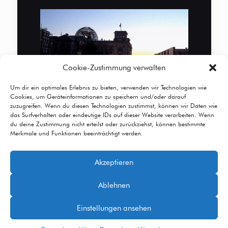
Cookie-Zustimmung verwalten
Um dir ein optimales Erlebnis zu bieten, verwenden wir Technologien wie
Cookies, um Geräteinformationen zu speichern und/oder darauf
zuzugreifen. Wenn du diesen Technologien zustimmst, können wir Daten wie
das Surfverhalten oder eindeutige IDs auf dieser Website verarbeiten. Wenn
du deine Zustimmung nicht erteilst oder zurückziehst, können bestimmte
Merkmale und Funktionen beeinträchtigt werden.
Akzeptieren
© 2026 Betheme by
Muffin group
| All Rights
Ablehnen
Reserved | Powered by
WordPress
Einstellungen ansehen