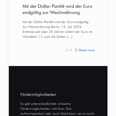
Mit der Dollar-Parität wird der Euro
endgültig zur Weichwährung
Mit der Dollar-Parität wird der Euro endgültig
zur Weichwährung Berlin, 12. Juli 2022.
Erstmals seit über 20 Jahren notiert der Euro im
Verhältnis 1:1 zum US-Dollar.
[…]
1
Read more
Fördermöglichkeiten
Es gibt unterschiedlichste wirksame
Fördermöglichkeiten. Mit Ihrer Zeit,
Aufmerksamkeit oder auch Geld kann viel erreicht