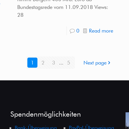
e
Bundestagsrede vom 11.09.2018 Views:
28
0
Read more
1
2
3
...
5
Next page
Spendenmöglichkeiten
Bank-Überweisung
PayPal-Überweisung