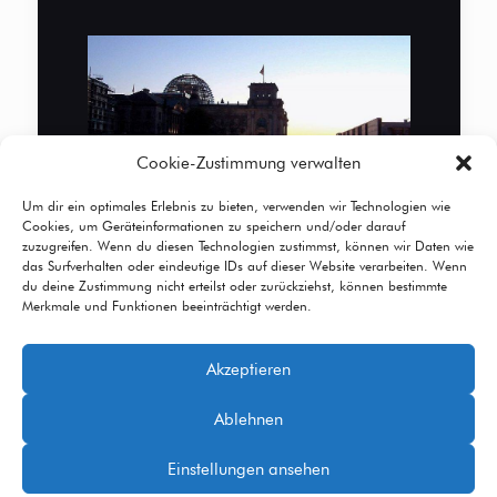
Cookie-Zustimmung verwalten
Um dir ein optimales Erlebnis zu bieten, verwenden wir Technologien wie
Cookies, um Geräteinformationen zu speichern und/oder darauf
zuzugreifen. Wenn du diesen Technologien zustimmst, können wir Daten wie
das Surfverhalten oder eindeutige IDs auf dieser Website verarbeiten. Wenn
du deine Zustimmung nicht erteilst oder zurückziehst, können bestimmte
Merkmale und Funktionen beeinträchtigt werden.
Akzeptieren
© 2026 Betheme by
Muffin group
| All Rights
Ablehnen
Reserved | Powered by
WordPress
Einstellungen ansehen