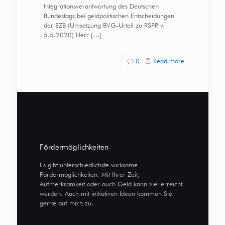
Integrationsverantwortung des Deutschen
Bundestags bei geldpolitischen Entscheidungen
der EZB (Umsetzung BVG-Urteil zu PSPP v.
5.5.2020) Herr
[…]
0
Read more
Fördermöglichkeiten
Es gibt unterschiedlichste wirksame
Fördermöglichkeiten. Mit Ihrer Zeit,
Aufmerksamkeit oder auch Geld kann viel erreicht
werden. Auch mit initiativen Ideen kommen Sie
gerne auf mich zu.