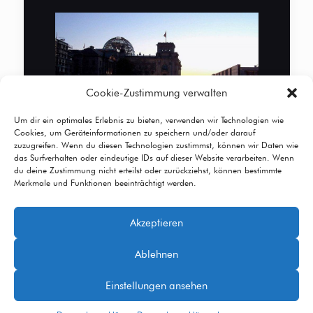
Cookie-Zustimmung verwalten
Um dir ein optimales Erlebnis zu bieten, verwenden wir Technologien wie
Cookies, um Geräteinformationen zu speichern und/oder darauf
zuzugreifen. Wenn du diesen Technologien zustimmst, können wir Daten wie
das Surfverhalten oder eindeutige IDs auf dieser Website verarbeiten. Wenn
du deine Zustimmung nicht erteilst oder zurückziehst, können bestimmte
Merkmale und Funktionen beeinträchtigt werden.
Akzeptieren
© 2026 Betheme by
Muffin group
| All Rights
Ablehnen
Reserved | Powered by
WordPress
Einstellungen ansehen