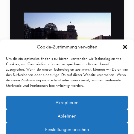
Cookie-Zustimmung verwalten
Um dir ein optimales Erlebnis zu bieten, verwenden wir Technologien wie
Cookies, um Geräteinformationen zu speichern und/oder darauf
zuzugreifen. Wenn du diesen Technologien zustimmst, können wir Daten wie
das Surfverhalten oder eindeutige IDs auf dieser Website verarbeiten. Wenn
du deine Zustimmung nicht erteilst oder zurückziehst, können bestimmte
Merkmale und Funktionen beeinträchtigt werden.
Akzeptieren
© 2026 Betheme by
Muffin group
| All Rights
Ablehnen
Reserved | Powered by
WordPress
Einstellungen ansehen