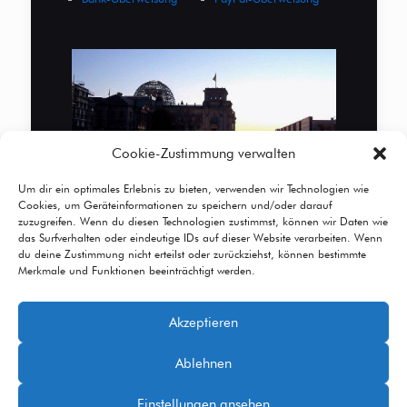
Cookie-Zustimmung verwalten
Um dir ein optimales Erlebnis zu bieten, verwenden wir Technologien wie
Cookies, um Geräteinformationen zu speichern und/oder darauf
zuzugreifen. Wenn du diesen Technologien zustimmst, können wir Daten wie
das Surfverhalten oder eindeutige IDs auf dieser Website verarbeiten. Wenn
du deine Zustimmung nicht erteilst oder zurückziehst, können bestimmte
Merkmale und Funktionen beeinträchtigt werden.
Akzeptieren
© 2026 Betheme by
Muffin group
| All Rights
Ablehnen
Reserved | Powered by
WordPress
Einstellungen ansehen