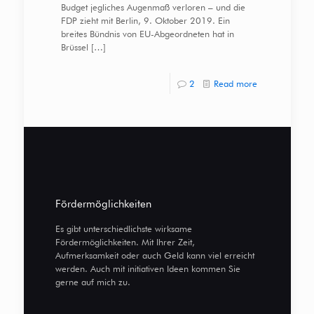
Budget jegliches Augenmaß verloren – und die
FDP zieht mit Berlin, 9. Oktober 2019. Ein
breites Bündnis von EU-Abgeordneten hat in
Brüssel
[…]
2
Read more
Fördermöglichkeiten
Es gibt unterschiedlichste wirksame
Fördermöglichkeiten. Mit Ihrer Zeit,
Aufmerksamkeit oder auch Geld kann viel erreicht
werden. Auch mit initiativen Ideen kommen Sie
gerne auf mich zu.