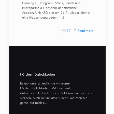
Framing zu Telegram, NWO, Janich und
Impfapartheid Nachdem der staatliche
Assistenzfunk ARD erst am 26.7. wieder einmal
eine Hetzsendung gegen
[…]
17
Read more
Fördermöglichkeiten
Es gibt unterschiedlichste wirksame
Fördermöglichkeiten. Mit Ihrer Zeit,
Aufmerksamkeit oder auch Geld kann viel erreicht
werden. Auch mit initiativen Ideen kommen Sie
gerne auf mich zu.