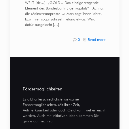
WELT [sic…]: „GOLD – Das einzige tragende
Element des Bundesbank-Eigenkapitals“ Ach ja,
die Mainstreampresse…: Man sagt ihnen jahre-
bzw. hier sogar jahrzehntelang etwas. Wird
dafür ausgelacht
[…]
0
Read more
Fördermöglichkeiten
Es gibt unterschiedlichste wirksame
Fördermöglichkeiten. Mit Ihrer Zeit,
Aufmerksamkeit oder auch Geld kann viel erreicht
werden. Auch mit initiativen Ideen kommen Sie
gerne auf mich zu.