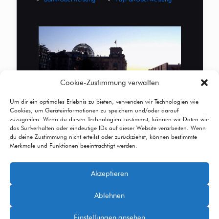
Cookie-Zustimmung verwalten
Um dir ein optimales Erlebnis zu bieten, verwenden wir Technologien wie
Cookies, um Geräteinformationen zu speichern und/oder darauf
zuzugreifen. Wenn du diesen Technologien zustimmst, können wir Daten wie
das Surfverhalten oder eindeutige IDs auf dieser Website verarbeiten. Wenn
du deine Zustimmung nicht erteilst oder zurückziehst, können bestimmte
Merkmale und Funktionen beeinträchtigt werden.
Akzeptieren
© 2026 Betheme by
Muffin group
| All Rights
Ablehnen
Reserved | Powered by
WordPress
Einstellungen ansehen