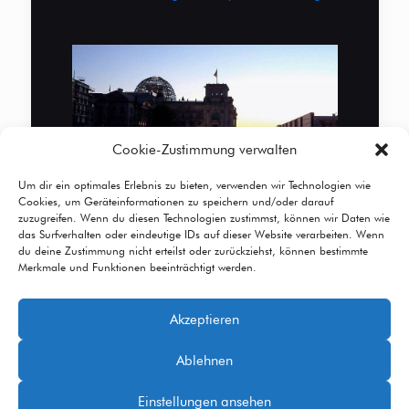
Cookie-Zustimmung verwalten
Um dir ein optimales Erlebnis zu bieten, verwenden wir Technologien wie
Cookies, um Geräteinformationen zu speichern und/oder darauf
zuzugreifen. Wenn du diesen Technologien zustimmst, können wir Daten wie
das Surfverhalten oder eindeutige IDs auf dieser Website verarbeiten. Wenn
du deine Zustimmung nicht erteilst oder zurückziehst, können bestimmte
Merkmale und Funktionen beeinträchtigt werden.
Akzeptieren
© 2026 Betheme by
Muffin group
| All Rights
Ablehnen
Reserved | Powered by
WordPress
Einstellungen ansehen