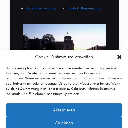
Bank-Überweisung
PayPal-Überweisung
Cookie-Zustimmung verwalten
Um dir ein optimales Erlebnis zu bieten, verwenden wir Technologien wie
Cookies, um Geräteinformationen zu speichern und/oder darauf
zuzugreifen. Wenn du diesen Technologien zustimmst, können wir Daten wie
das Surfverhalten oder eindeutige IDs auf dieser Website verarbeiten. Wenn
du deine Zustimmung nicht erteilst oder zurückziehst, können bestimmte
Merkmale und Funktionen beeinträchtigt werden.
Akzeptieren
© 2026 Betheme by
Muffin group
| All Rights
Ablehnen
Reserved | Powered by
WordPress