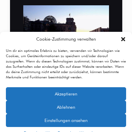
Cookie-Zustimmung verwalten
Um dir ein optimales Erlebnis zu bieten, verwenden wir Technologien wie
Cookies, um Geräteinformationen zu speichern und/oder darauf
zuzugreifen. Wenn du diesen Technologien zustimmst, können wir Daten wie
das Surfverhalten oder eindeutige IDs auf dieser Website verarbeiten. Wenn
du deine Zustimmung nicht erteilst oder zurückziehst, können bestimmte
Merkmale und Funktionen beeinträchtigt werden.
Akzeptieren
© 2026 Betheme by
Muffin group
| All Rights
Ablehnen
Reserved | Powered by
WordPress
Einstellungen ansehen