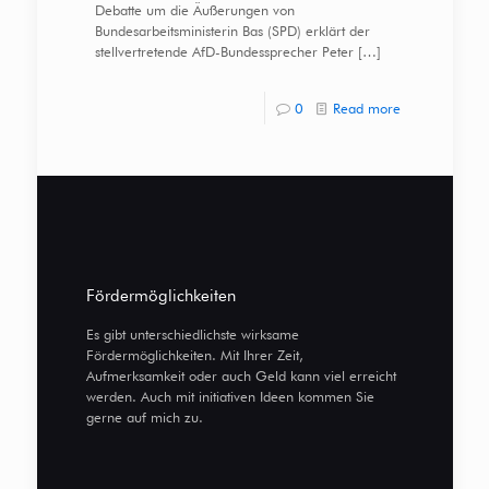
Debatte um die Äußerungen von
Bundesarbeitsministerin Bas (SPD) erklärt der
stellvertretende AfD-Bundessprecher Peter
[…]
0
Read more
Fördermöglichkeiten
Es gibt unterschiedlichste wirksame
Fördermöglichkeiten. Mit Ihrer Zeit,
Aufmerksamkeit oder auch Geld kann viel erreicht
werden. Auch mit initiativen Ideen kommen Sie
gerne auf mich zu.