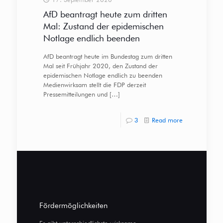
AfD beantragt heute zum dritten
Mal: Zustand der epidemischen
Notlage endlich beenden
AfD beantragt heute im Bundestag zum dritten
Mal seit Frühjahr 2020, den Zustand der
epidemischen Notlage endlich zu beenden
Medienwirksam stellt die FDP derzeit
Pressemitteilungen und
[…]
3
Read more
Fördermöglichkeiten
Es gibt unterschiedlichste wirksame