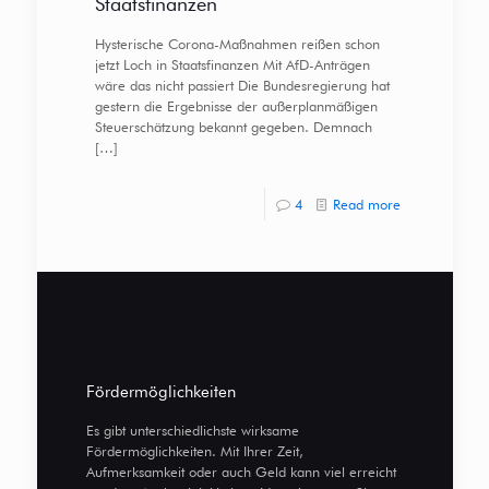
Staatsfinanzen
Hysterische Corona-Maßnahmen reißen schon
jetzt Loch in Staatsfinanzen Mit AfD-Anträgen
wäre das nicht passiert Die Bundesregierung hat
gestern die Ergebnisse der außerplanmäßigen
Steuerschätzung bekannt gegeben. Demnach
[…]
4
Read more
Fördermöglichkeiten
Es gibt unterschiedlichste wirksame
Fördermöglichkeiten. Mit Ihrer Zeit,
Aufmerksamkeit oder auch Geld kann viel erreicht