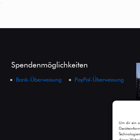
e
Spendenmöglichkeiten
Bank-Überweisung
PayPal-Überweisung
Um dir ein o
Geräteinfor
Technologien
dieser Websi