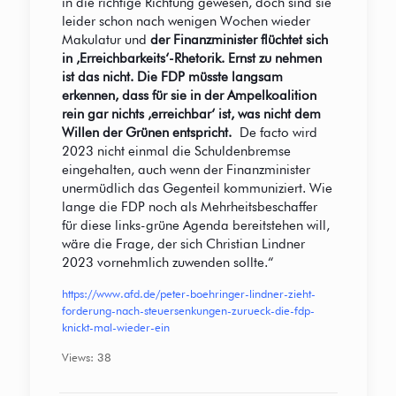
in die richtige Richtung gewesen, doch sind sie
leider schon nach wenigen Wochen wieder
Makulatur und
der Finanzminister flüchtet sich
in ‚Erreichbarkeits‘-Rhetorik. Ernst zu nehmen
ist das nicht. Die FDP müsste langsam
erkennen, dass für sie in der Ampelkoalition
rein gar nichts ‚erreichbar‘ ist, was nicht dem
Willen der Grünen entspricht.
De facto wird
2023 nicht einmal die Schuldenbremse
eingehalten, auch wenn der Finanzminister
unermüdlich das Gegenteil kommuniziert. Wie
lange die FDP noch als Mehrheitsbeschaffer
für diese links-grüne Agenda bereitstehen will,
wäre die Frage, der sich Christian Lindner
2023 vornehmlich zuwenden sollte.“
https://www.afd.de/peter-boehringer-lindner-zieht-
forderung-nach-steuersenkungen-zurueck-die-fdp-
knickt-mal-wieder-ein
Views: 38