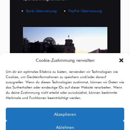
Bank-Überweisung
PayPal-Überweisung
Cookie-Zustimmung verwalten
Um dir ein optimales Erlebnis zu bieten, verwenden wir Technologien wie
Cookies, um Geräteinformationen zu speichern und/oder darauf
zuzugreifen. Wenn du diesen Technologien zustimmst, können wir Daten wie
das Surfverhalten oder eindeutige IDs auf dieser Website verarbeiten. Wenn
du deine Zustimmung nicht erteilst oder zurückziehst, können bestimmte
Merkmale und Funktionen beeinträchtigt werden.
Akzeptieren
© 2026 Betheme by
Muffin group
| All Rights
Ablehnen